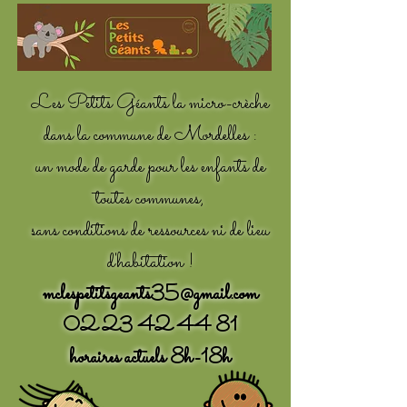
Les Petits Géants la micro-crèche
dans la commune de Mordelles :
un mode de garde pour les enfants de
toutes communes,
sans conditions de ressources ni de lieu
d'habitation !
mclespetitsgeants35@gmail.com
02 23 42 44 81
horaires actuels 8h-18h